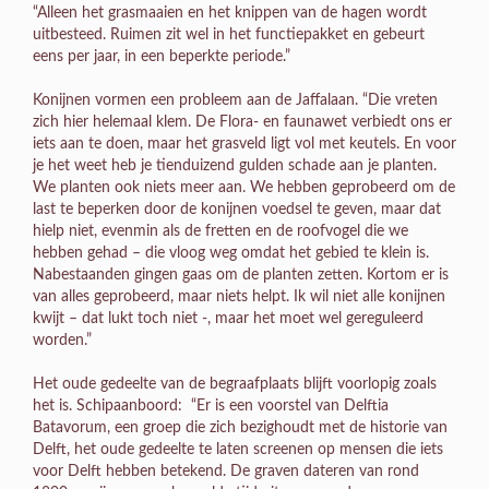
“Alleen het grasmaaien en het knippen van de hagen wordt
uitbesteed. Ruimen zit wel in het functiepakket en gebeurt
eens per jaar, in een beperkte periode.”
Konijnen vormen een probleem aan de Jaffalaan. “Die vreten
zich hier helemaal klem. De Flora- en faunawet verbiedt ons er
iets aan te doen, maar het grasveld ligt vol met keutels. En voor
je het weet heb je tienduizend gulden schade aan je planten.
We planten ook niets meer aan. We hebben geprobeerd om de
last te beperken door de konijnen voedsel te geven, maar dat
hielp niet, evenmin als de fretten en de roofvogel die we
hebben gehad – die vloog weg omdat het gebied te klein is.
Nabestaanden gingen gaas om de planten zetten. Kortom er is
van alles geprobeerd, maar niets helpt. Ik wil niet alle konijnen
kwijt – dat lukt toch niet -, maar het moet wel gereguleerd
worden.”
Het oude gedeelte van de begraafplaats blijft voorlopig zoals
het is. Schipaanboord: “Er is een voorstel van Delftia
Batavorum, een groep die zich bezighoudt met de historie van
Delft, het oude gedeelte te laten screenen op mensen die iets
voor Delft hebben betekend. De graven dateren van rond