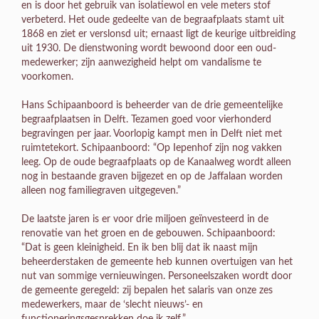
en is door het gebruik van isolatiewol en vele meters stof
verbeterd. Het oude gedeelte van de begraafplaats stamt uit
1868 en ziet er verslonsd uit; ernaast ligt de keurige uitbreiding
uit 1930. De dienstwoning wordt bewoond door een oud-
medewerker; zijn aanwezigheid helpt om vandalisme te
voorkomen.
Hans Schipaanboord is beheerder van de drie gemeentelijke
begraafplaatsen in Delft. Tezamen goed voor vierhonderd
begravingen per jaar. Voorlopig kampt men in Delft niet met
ruimtetekort. Schipaanboord: “Op Iepenhof zijn nog vakken
leeg. Op de oude begraafplaats op de Kanaalweg wordt alleen
nog in bestaande graven bijgezet en op de Jaffalaan worden
alleen nog familiegraven uitgegeven.”
De laatste jaren is er voor drie miljoen geïnvesteerd in de
renovatie van het groen en de gebouwen. Schipaanboord:
“Dat is geen kleinigheid. En ik ben blij dat ik naast mijn
beheerderstaken de gemeente heb kunnen overtuigen van het
nut van sommige vernieuwingen. Personeelszaken wordt door
de gemeente geregeld: zij bepalen het salaris van onze zes
medewerkers, maar de ‘slecht nieuws’- en