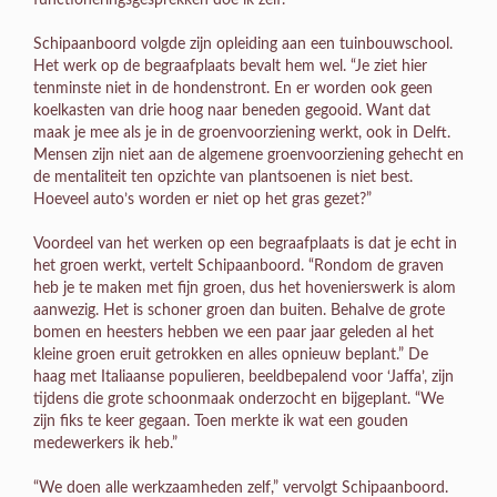
functioneringsgesprekken doe ik zelf.”
Schipaanboord volgde zijn opleiding aan een tuinbouwschool.
Het werk op de begraafplaats bevalt hem wel. “Je ziet hier
tenminste niet in de hondenstront. En er worden ook geen
koelkasten van drie hoog naar beneden gegooid. Want dat
maak je mee als je in de groenvoorziening werkt, ook in Delft.
Mensen zijn niet aan de algemene groenvoorziening gehecht en
de mentaliteit ten opzichte van plantsoenen is niet best.
Hoeveel auto’s worden er niet op het gras gezet?”
Voordeel van het werken op een begraafplaats is dat je echt in
het groen werkt, vertelt Schipaanboord. “Rondom de graven
heb je te maken met fijn groen, dus het hovenierswerk is alom
aanwezig. Het is schoner groen dan buiten. Behalve de grote
bomen en heesters hebben we een paar jaar geleden al het
kleine groen eruit getrokken en alles opnieuw beplant.” De
haag met Italiaanse populieren, beeldbepalend voor ‘Jaffa’, zijn
tijdens die grote schoonmaak onderzocht en bijgeplant. “We
zijn fiks te keer gegaan. Toen merkte ik wat een gouden
medewerkers ik heb.”
“We doen alle werkzaamheden zelf,” vervolgt Schipaanboord.