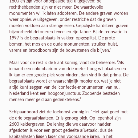
1800 en zijn voor onbepaalde tijd uitgegeven; de
rechthebbenden zijn er niet meer. De waardevolle
monumenten wil ik laten adopteren. De andere graven worden
weer opnieuw uitgegeven, onder restrictie dat de graven
moeten voldoen aan strenge eisen. Gepolijste hardsteen graven
bijvoorbeeld detoneren teveel en zijn taboe. Bij de renovatie in
1997 is de begraafplaats in vakken opgesplitst. De grote
bomen, het mos en de oude monumenten, struiken hulst,
varens en broodboom zijn de bouwstenen die blijven.”
Maar voor de rest is de klant koning, vindt de beheerder. “Als
iemand een columbarium van drie meter hoog wil plaatsen en
ik kan er een goede plek voor vinden, dan vind ik dat prima. De
begraafplaats wordt er waarschijnlijk mooier op, wat je niet
altijd kunt zeggen van de ‘confectie-monumenten’ van nu.
Nederland kent een hoogconjunctuur. Zodoende besteden
mensen meer geld aan gedenktekens.”
Schipaanboord ziet de toekomst zonnig in. “Het gaat goed met
de drie begraafplaatsen. Er is genoeg plek. Op Iepenhof zijn
2600 keldergraven. De lening die we daarvoor hadden
afgesloten is voor een groot gedeelte afbetaald, dus de
kapitaallasten liggen lager dan voorgaande jaren. In het