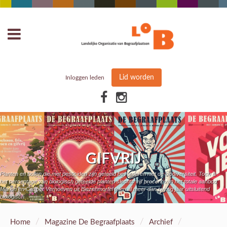
Lid worden
Inloggen leden
GIFVRIJ
Planten en bollen die met pesticiden zijn geteeld bevorderen niet de biodiversiteit. Toch is
het percentage van biologisch geteelde planten slechts vijf procent van het totale aanbod.
Marion en Casper Verhoeven uit Biezenmortel telen al meer dan twintig jaar uitsluitend
biologisch.
/
/
/
Home
Magazine De Begraafplaats
Archief