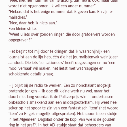
“Nee, niet het nummer van Grafzorg, dat heb ik ook, maar daar
wordt niet opgenomen. Ik wil een ander nummer.”
“Helaas, dat is het enige nummer dat ik geven kan. En zijn e-
mailadres.”
“Nee, daar heb ik niets aan.”
Een kleine stilte.
“Weet u iets over gouden ringen die door grafdelvers worden
opgegraven?”
Het begint tot mij door te dringen dat ik waarschijnlijk een
journalist aan de lijn heb, één die het journalistenvak weinig eer
aandoet. Die iets ‘sensationeels’ heeft opgevangen en nu ‘een
mooi verhaal’ wil maken, het liefst met wat ‘sappige en
schokkende details’ graag.
Hij blijkt bij de radio te werken. Een zo nonchalant mogelijk
pratende jongen – ‘ik doe dit kleine werk nu wel, maar het
duurt niet lang voordat ik de Pulitzerprijs win’ – ondertussen
onbeschoft smakkend aan een middagboterham. Hij weet heel
zeker op het spoor te zijn van een fantastisch ‘item’ (het woord
‘item’ zo Engels mogelijk uitgesproken). Het spoor is een stukje
in het Algemeen Dagblad onder de kop ‘Van wie is de gouden
ring in het graf?’. In het AD-stukje staat dat beheerders van