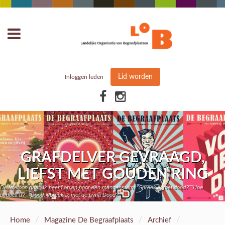
Lid worden
Inloggen leden
GRAFDELVER GEVRAAGD,
LIEFST MET GOUDEN RING
De telefoon gaat. Ik neem op en hoor een mannenstem: "Spreek ik met dood?""Hoe
bedoelt u?" "Dood, spreek ik met de firma Dood?"
/
/
/
Home
Magazine De Begraafplaats
Archief