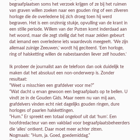
begraafplaatsen soms het verzoek krijgen of ze bij het ruimen
van graven willen zoeken naar een gouden ring of een zilveren
horloge die de overledene bij zich droeg toen hij werd
begraven. Het is een onzinnig stukje, opvulling van de krant in
een stille periode. Willem van der Putten komt inderdaad aan
het woord, maar die zegt stellig dat het maar zelden gebeurt
dat iemand een overledene iets waardevols meegeeft. ‘We zijn
allemaal zuinige Zeeuwen,’ wordt hij geciteerd. ‘Een horloge,
ring of halsketting willen de nabestaanden liever zelf houden.’
Ik probeer de journalist aan de telefoon dan ook duidelijk te
maken dat het absoluut een non-onderwerp is. Zonder
resultaat:
“Weet u misschien een grafdelver voor me?”
“Wat dacht u ervan gewoon een begraafplaats op te bellen. U
vindt ze in de Gouden Gids. Maar neem nu van mij aan,
grafdelvers vinden echt niet dagelijks gouden ringen, dure
horloges of paarlen halskettingen.
“Hum.” Er spreekt een totaal ongeloof uit dat ‘hum’. Een
hoofdredacteur van een vakblad voor begraafplaatsbeheerders
die ‘alles’ ontkent. Daar moet meer achter zitten.
Nogmaals: “Hum, ja. Goed, goedemiddag.”