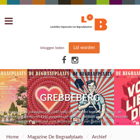
Lid worden
Inloggen leden
GREBBEBERG
De plek waar in de meidagen van 1940 heftig is gevochten tegen de Duitsers, de
Grebbeberg, is al eind mei 1940 aangewezen als begraafplaats voor de gesneuvelde
militairen. In eerste instantie ook voor de gesneuvelden van Duitse zijde.
/
/
/
Home
Magazine De Begraafplaats
Archief