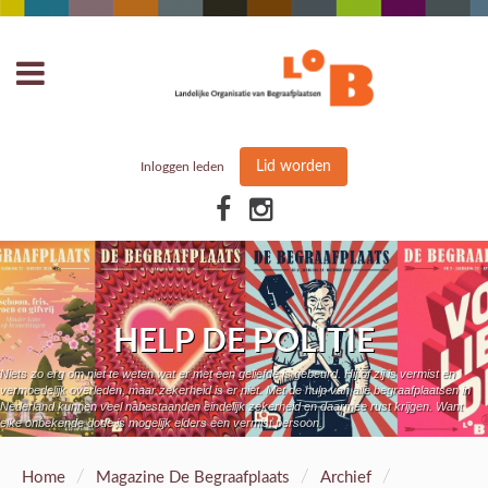
Lid worden
Inloggen leden
HELP DE POLITIE
Niets zo erg om niet te weten wat er met een geliefde is gebeurd. Hij of zij is vermist en
vermoedelijk overleden, maar zekerheid is er niet. Met de hulp van alle begraafplaatsen in
Nederland kunnen veel nabestaanden eindelijk zekerheid en daarmee rust krijgen. Want
elke onbekende dode is mogelijk elders een vermist persoon.
/
/
/
Home
Magazine De Begraafplaats
Archief