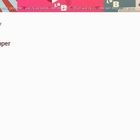
echt is gekomen, wat hij wil betekenen voor de LOB en wat hij zo mooi aan begraven vindt.
r
pper