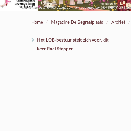
Tonnie Homan en Mieke Verkuil zijn hem al voorgegaan. Nu vertelt Roel Stappe
/
/
/
Home
Magazine De Begraafplaats
Archief
Het LOB-bestuur stelt zich voor, dit
keer Roel Stapper