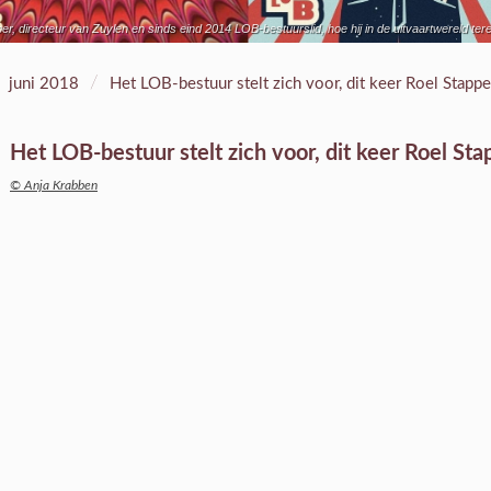
r, directeur van Zuylen en sinds eind 2014 LOB-bestuurslid, hoe hij in de uitvaartwereld ter
/
juni 2018
Het LOB-bestuur stelt zich voor, dit keer Roel Stappe
Het LOB-bestuur stelt zich voor, dit keer Roel Sta
© Anja Krabben