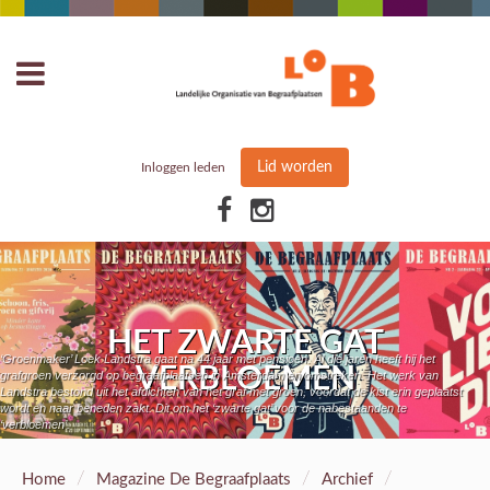
Lid worden
Inloggen leden
HET ZWARTE GAT
‘Groenmaker’ Loek Landstra gaat na 44 jaar met pensioen. Al die jaren heeft hij het
VERBLOEMEN
grafgroen verzorgd op begraafplaatsen in Amsterdam en omstreken. Het werk van
Landstra bestond uit het afdichten van het graf met groen, voordat de kist erin geplaatst
wordt en naar beneden zakt. Dit om het ‘zwarte gat’ voor de nabestaanden te
‘verbloemen’.
/
/
/
Home
Magazine De Begraafplaats
Archief