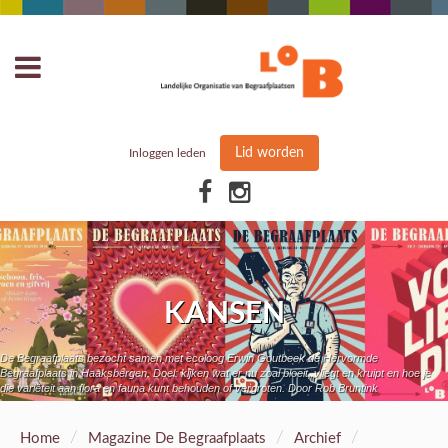
Lid worden
Inloggen leden
KANSEN
De Begraafplaats bezocht samen met ecoloog Erwin Goutbeek de Hervormde
Begraafplaats in Haaksbergen. Doel: kijken wat er nu zoal bloeit, vliegt en kruipt en hoe je
die variëteit aan flora en fauna kunt behouden of vergroten. Door Rob Bruntink
/
/
/
Home
Magazine De Begraafplaats
Archief