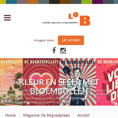
Lid worden
Inloggen leden
KLEUR EN SFEER MET
BLOEMBOLLEN
Landschaps- en begraafplaatsarchitect Ada Wille laat zien dat met een klein budget de
begraafplaats er vanaf januari tot ver in de zomer minder saai uit kan zien. Samen met
bollenkwekerij Jac. Uittenbogaard & Zonen, heeft Wille enkele speciaal voor de
begraafplaats geschikte bollenpakketten samengesteld.
/
/
/
Home
Magazine De Begraafplaats
Archief