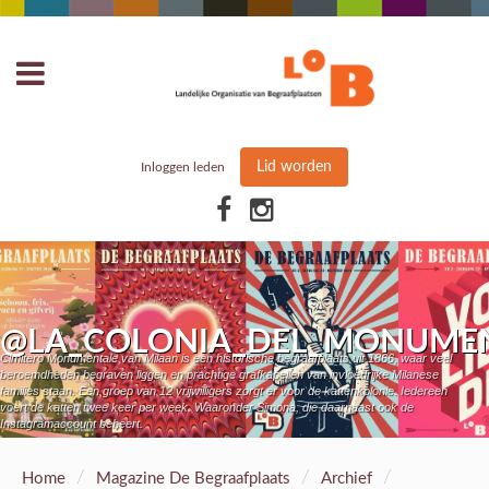
Lid worden
Inloggen leden
@LA_COLONIA_DEL_MONUME
Cimitero Monumentale van Milaan is een historische begraafplaats uit 1866, waar veel
beroemdheden begraven liggen en prachtige grafkapellen van invloedrijke Milanese
families staan. Een groep van 12 vrijwilligers zorgt er voor de kattenkolonie. Iedereen
voert de katten twee keer per week. Waaronder Simona, die daarnaast ook de
Instagramaccount beheert.
/
/
/
Home
Magazine De Begraafplaats
Archief