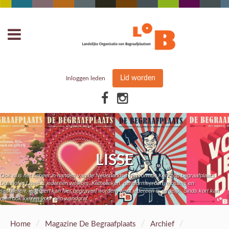
Lid worden
Inloggen leden
LISSE
Ook al is het beheer in handen van de Nederlandse Hervormde Kerk, op begraafplaats
Duinhof in Lisse is iedereen welkom. Katholieken, gereformeerden, moslims en
seculieren, iedereen kan hier begraven worden, want iedereen is er gelijk. Sinds kort kan
men ook kiezen voor een wandgraf.
/
/
/
Home
Magazine De Begraafplaats
Archief