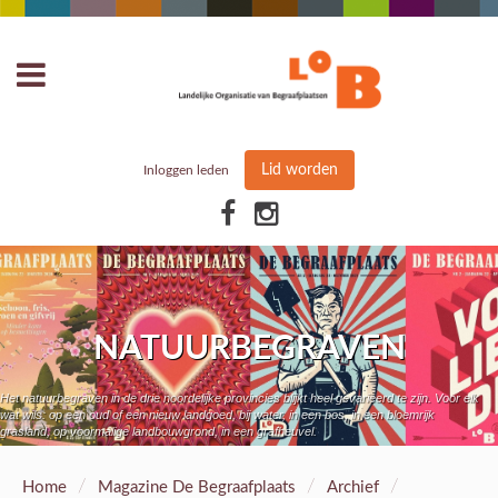
Lid worden
Inloggen leden
NATUURBEGRAVEN
Het natuurbegraven in de drie noordelijke provincies blijkt heel gevarieerd te zijn. Voor elk
wat wils: op een oud of een nieuw landgoed, bij water, in een bos, in een bloemrijk
grasland, op voormalige landbouwgrond, in een grafheuvel.
/
/
/
Home
Magazine De Begraafplaats
Archief