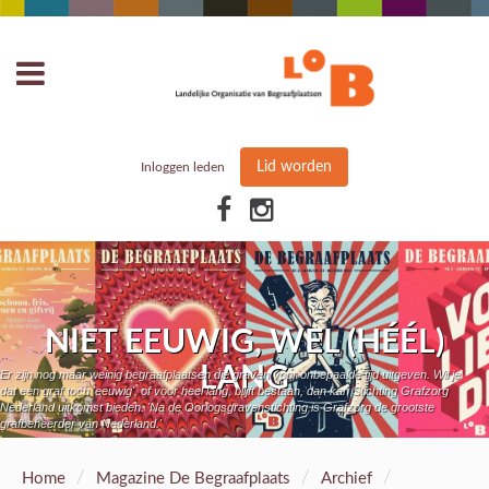
Lid worden
Inloggen leden
NIET EEUWIG, WEL (HÉÉL)
LANG
Er zijn nog maar weinig begraafplaatsen die graven voor onbepaalde tijd uitgeven. Wil je
dat een graf toch 'eeuwig', of voor heel lang, blijft bestaan, dan kan Stichting Grafzorg
Nederland uitkomst bieden. 'Na de Oorlogsgravenstichting is Grafzorg de grootste
grafbeheerder van Nederland.'
/
/
/
Home
Magazine De Begraafplaats
Archief