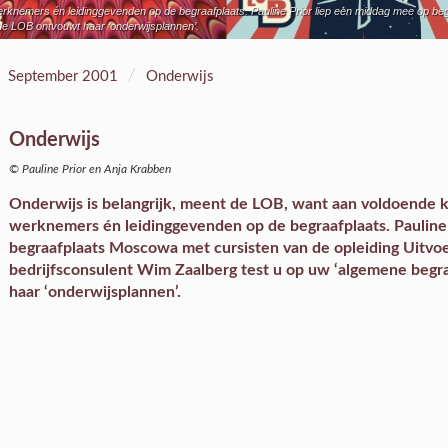
erknemers én leidinggevenden op de begraafplaats. Pauline Prior liep een middag mee op be
de LOB ontvouwt haar ‘onderwijsplannen’.
/
September 2001
Onderwijs
Onderwijs
© Pauline Prior en Anja Krabben
Onderwijs is belangrijk, meent de LOB, want aan voldoende k
werknemers én leidinggevenden op de begraafplaats. Pauline
begraafplaats Moscowa met cursisten van de opleiding Uitvoe
bedrijfsconsulent Wim Zaalberg test u op uw ‘algemene begr
haar ‘onderwijsplannen’.