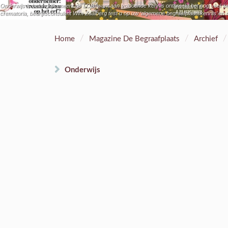
Onderwijs is belangrijk, meent de LOB, want aan voldoende kennis ontbreekt het nog veel w
crematoria, bedrijfsconsulent Wim Zaalberg test u op uw ‘algemene begraafplaatskennis’ en 
/
/
/
Home
Magazine De Begraafplaats
Archief
Onderwijs