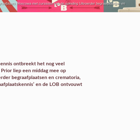
graafplaats Moscowa met cursisten van de opleiding Uitvoerder begraafplaatsen en
ennis ontbreekt het nog veel
 Prior liep een middag mee op
rder begraafplaatsen en crematoria,
aafplaatskennis’ en de LOB ontvouwt