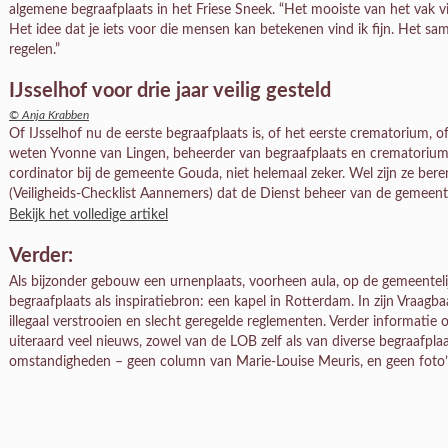
algemene begraafplaats in het Friese Sneek. “Het mooiste van het vak 
Het idee dat je iets voor die mensen kan betekenen vind ik fijn. Het sa
regelen.”
IJsselhof voor drie jaar veilig gesteld
© Anja Krabben
Of IJsselhof nu de eerste begraafplaats is, of het eerste crematorium, 
weten Yvonne van Lingen, beheerder van begraafplaats en crematorium 
cordinator bij de gemeente Gouda, niet helemaal zeker. Wel zijn ze bere
(Veiligheids-Checklist Aannemers) dat de Dienst beheer van de gemeent
Bekijk het volledige artikel
Verder:
Als bijzonder gebouw een urnenplaats, voorheen aula, op de gemeentelij
begraafplaats als inspiratiebron: een kapel in Rotterdam. In zijn Vraa
illegaal verstrooien en slecht geregelde reglementen. Verder informati
uiteraard veel nieuws, zowel van de LOB zelf als van diverse begraafpl
omstandigheden – geen column van Marie-Louise Meuris, en geen foto’