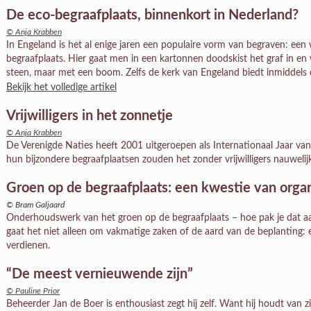
De eco-begraafplaats, binnenkort in Nederland?
© Anja Krabben
In Engeland is het al enige jaren een populaire vorm van begraven: e
begraafplaats. Hier gaat men in een kartonnen doodskist het graf in en
steen, maar met een boom. Zelfs de kerk van Engeland biedt inmiddels 
Bekijk het volledige artikel
Vrijwilligers in het zonnetje
© Anja Krabben
De Verenigde Naties heeft 2001 uitgeroepen als Internationaal Jaar van 
hun bijzondere begraafplaatsen zouden het zonder vrijwilligers nauwelij
Groen op de begraafplaats: een kwestie van orga
© Bram Galjaard
Onderhoudswerk van het groen op de begraafplaats – hoe pak je dat a
gaat het niet alleen om vakmatige zaken of de aard van de beplanting: 
verdienen.
“De meest vernieuwende zijn”
© Pauline Prior
Beheerder Jan de Boer is enthousiast zegt hij zelf. Want hij houdt van zi