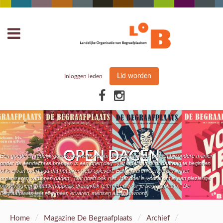
Lid worden
Inloggen leden
OPEN DAGEN
Een goede en redelijk goedkope methode om de begraafplaats op een bijzondere manier
onder de aandacht te brengen is een open dag. Niet iedereen durft daaraan te beginnen
of is ervan overtuigd dat het direct iets oplevert. Een 'ervaren' beheerder in het
organiseren van open dagen: "Dat hoeft ook niet. Het doel is vooral om in een plezierige
omgeving een maatschappelijk draagvlak te creëren voor je begraafplaats." De
Begraafplaats laat nog meer 'ervaren' mensen aan het woord.
/
/
/
Home
Magazine De Begraafplaats
Archief