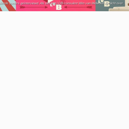
llende spelers geïnterviewd. Als slot laat LOB-consulent Wim van Midwoud zijn licht over