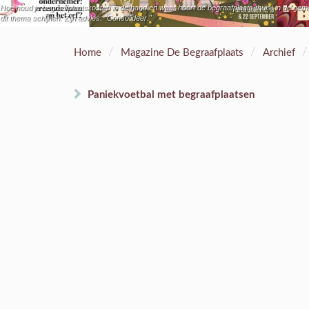
Hoe houd je begraafplaatskosten in de hand en waar hoort de begraafplaats thuis: in de geme
dit thema schijnen. Zijn advies: “Consolideer."
/
/
/
Home
Magazine De Begraafplaats
Archief
Paniekvoetbal met begraafplaatsen