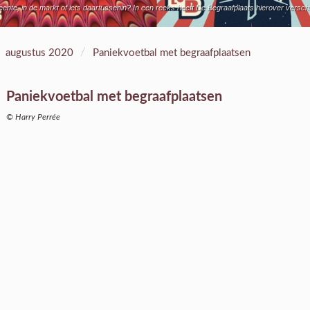
ente, in de markt of iets daartussenin? In een reeks heeft De Begraafplaats hierover verschi
/
augustus 2020
Paniekvoetbal met begraafplaatsen
Paniekvoetbal met begraafplaatsen
© Harry Perrée