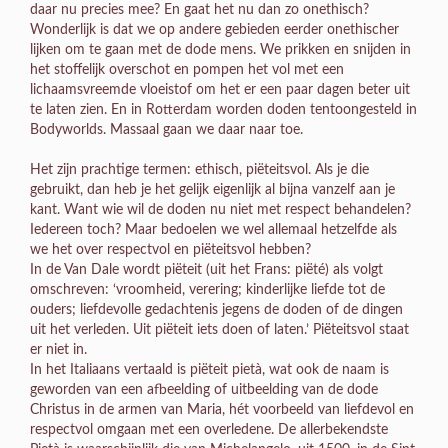
daar nu precies mee? En gaat het nu dan zo onethisch?
Wonderlijk is dat we op andere gebieden eerder onethischer
lijken om te gaan met de dode mens. We prikken en snijden in
het stoffelijk overschot en pompen het vol met een
lichaamsvreemde vloeistof om het er een paar dagen beter uit
te laten zien. En in Rotterdam worden doden tentoongesteld in
Bodyworlds. Massaal gaan we daar naar toe.
Het zijn prachtige termen: ethisch, piëteitsvol. Als je die
gebruikt, dan heb je het gelijk eigenlijk al bijna vanzelf aan je
kant. Want wie wil de doden nu niet met respect behandelen?
Iedereen toch? Maar bedoelen we wel allemaal hetzelfde als
we het over respectvol en piëteitsvol hebben?
In de Van Dale wordt piëteit (uit het Frans: piëté) als volgt
omschreven: ‘vroomheid, verering; kinderlijke liefde tot de
ouders; liefdevolle gedachtenis jegens de doden of de dingen
uit het verleden. Uit piëteit iets doen of laten.’ Piëteitsvol staat
er niet in.
In het Italiaans vertaald is piëteit pietà, wat ook de naam is
geworden van een afbeelding of uitbeelding van de dode
Christus in de armen van Maria, hét voorbeeld van liefdevol en
respectvol omgaan met een overledene. De allerbekendste