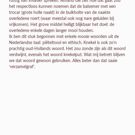
rustig van invasief spreken. Iemand die ziet hoe dat gaat zou
het respectloos kunnen noemen dat de balsemer met een
trocar (grote holle naald) in de buikholte van de naakte
overledene roert (waar meestal ook nog nare geluiden bij
vrijkomen). Het grove middel heiligt blijkbaar het doel: de
overledene enkele dagen langer mooi houden.
Ik ben dit stuk begonnen met enkele mooie woorden uit de
Nederlandse taal: piëteitsvol en ethisch. Knekel is ook zo’n
prachtig oud-Hollands woord. Het zou zonde zijn als dit woord
verdwijnt, evenals het woord knekelput. Wat mij betreft blijven
we dat woord gewoon gebruiken. Alles beter dan dat saaie
‘verzamelgraf’.