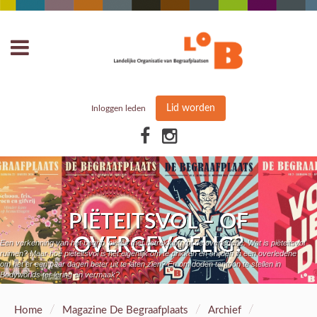
Lid worden
Inloggen leden
PIËTEITSVOL – OF
OVERGEVOELIG?
Een verkenning van het begrip ‘piëteit’ met betrekking tot de overledene. Wat is piëteitsvol
ruimen? Maar hoe piëteitsvol is het eigenlijk om te prikken en snijden in een overledene
om het er een paar dagen beter uit te laten zien? En om doden tentoon te stellen in
Bodyworlds ter lering en vermaak?
/
/
/
Home
Magazine De Begraafplaats
Archief