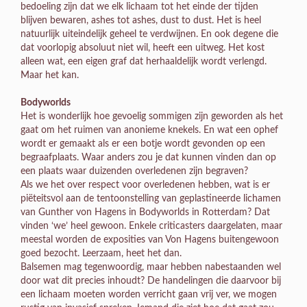
bedoeling zijn dat we elk lichaam tot het einde der tijden
blijven bewaren, ashes tot ashes, dust to dust. Het is heel
natuurlijk uiteindelijk geheel te verdwijnen. En ook degene die
dat voorlopig absoluut niet wil, heeft een uitweg. Het kost
alleen wat, een eigen graf dat herhaaldelijk wordt verlengd.
Maar het kan.
Bodyworlds
Het is wonderlijk hoe gevoelig sommigen zijn geworden als het
gaat om het ruimen van anonieme knekels. En wat een ophef
wordt er gemaakt als er een botje wordt gevonden op een
begraafplaats. Waar anders zou je dat kunnen vinden dan op
een plaats waar duizenden overledenen zijn begraven?
Als we het over respect voor overledenen hebben, wat is er
piëteitsvol aan de tentoonstelling van geplastineerde lichamen
van Gunther von Hagens in Bodyworlds in Rotterdam? Dat
vinden ‘we’ heel gewoon. Enkele criticasters daargelaten, maar
meestal worden de exposities van Von Hagens buitengewoon
goed bezocht. Leerzaam, heet het dan.
Balsemen mag tegenwoordig, maar hebben nabestaanden wel
door wat dit precies inhoudt? De handelingen die daarvoor bij
een lichaam moeten worden verricht gaan vrij ver, we mogen