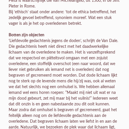
Pietà is waarschijnlijk die van Michelangelo, uit 1500, in de Sint
Pieter in Rome.
Bij ‘ethisch’ staat onder andere: ‘tot de ethica betreffend, het
zedelijk gevoel betreffend, synoniem moreel’. Wat een stuk
vager is als je het op overledenen betrekt.
Botten zijn objecten
‘Liefdevolle gedachtenis jegens de doden’, schrijft de Van Dale.
Die gedachtenis heeft niet direct met het daadwerkelijke
lichaam van de overledene te maken. Het is vanzelfsprekend
dat we respectvol en piëteitsvol omgaan met een zojuist
overledene, een stoffelijk overschot (een naar woord, dat we
liever niet gebruiken als iemand net is overleden) dat nog
begraven of gecremeerd moet worden. Dat dode lichaam lijkt
nog te sterk op de levende mens die hij/zij was, ook al weten
we dat het slechts nog een omhulsel is. We hebben allemaal
iemand wel eens horen roepen: “Maakt mij niet uit wat er na
mijn dood gebeurt, zet mij maar bij het vuilnis!” Iedereen weet
dat dit onzin is en geen nabestaande zou dit ooit kunnen.
Maar zodra dat omhulsel is begraven of gecremeerd, gaat het
feitelijk alleen nog om de liefdevolle gedachtenis aan de
overledene. Dat begraven lichaam laten we liefst in en aan de
aarde. Natuurlijk, we bezoeken de plek waar dat lichaam ligt,