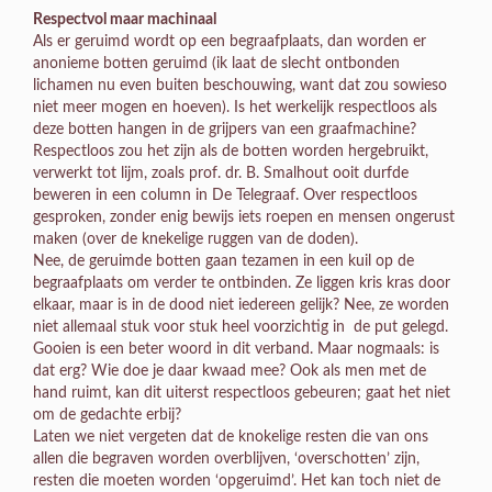
Respectvol maar machinaal
Als er geruimd wordt op een begraafplaats, dan worden er
anonieme botten geruimd (ik laat de slecht ontbonden
lichamen nu even buiten beschouwing, want dat zou sowieso
niet meer mogen en hoeven). Is het werkelijk respectloos als
deze botten hangen in de grijpers van een graafmachine?
Respectloos zou het zijn als de botten worden hergebruikt,
verwerkt tot lijm, zoals prof. dr. B. Smalhout ooit durfde
beweren in een column in De Telegraaf. Over respectloos
gesproken, zonder enig bewijs iets roepen en mensen ongerust
maken (over de knekelige ruggen van de doden).
Nee, de geruimde botten gaan tezamen in een kuil op de
begraafplaats om verder te ontbinden. Ze liggen kris kras door
elkaar, maar is in de dood niet iedereen gelijk? Nee, ze worden
niet allemaal stuk voor stuk heel voorzichtig in de put gelegd.
Gooien is een beter woord in dit verband. Maar nogmaals: is
dat erg? Wie doe je daar kwaad mee? Ook als men met de
hand ruimt, kan dit uiterst respectloos gebeuren; gaat het niet
om de gedachte erbij?
Laten we niet vergeten dat de knokelige resten die van ons
allen die begraven worden overblijven, ‘overschotten’ zijn,
resten die moeten worden ‘opgeruimd’. Het kan toch niet de