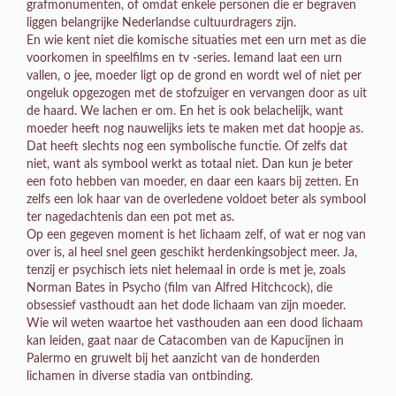
grafmonumenten, of omdat enkele personen die er begraven
liggen belangrijke Nederlandse cultuurdragers zijn.
En wie kent niet die komische situaties met een urn met as die
voorkomen in speelfilms en tv -series. Iemand laat een urn
vallen, o jee, moeder ligt op de grond en wordt wel of niet per
ongeluk opgezogen met de stofzuiger en vervangen door as uit
de haard. We lachen er om. En het is ook belachelijk, want
moeder heeft nog nauwelijks iets te maken met dat hoopje as.
Dat heeft slechts nog een symbolische functie. Of zelfs dat
niet, want als symbool werkt as totaal niet. Dan kun je beter
een foto hebben van moeder, en daar een kaars bij zetten. En
zelfs een lok haar van de overledene voldoet beter als symbool
ter nagedachtenis dan een pot met as.
Op een gegeven moment is het lichaam zelf, of wat er nog van
over is, al heel snel geen geschikt herdenkingsobject meer. Ja,
tenzij er psychisch iets niet helemaal in orde is met je, zoals
Norman Bates in Psycho (film van Alfred Hitchcock), die
obsessief vasthoudt aan het dode lichaam van zijn moeder.
Wie wil weten waartoe het vasthouden aan een dood lichaam
kan leiden, gaat naar de Catacomben van de Kapucijnen in
Palermo en gruwelt bij het aanzicht van de honderden
lichamen in diverse stadia van ontbinding.