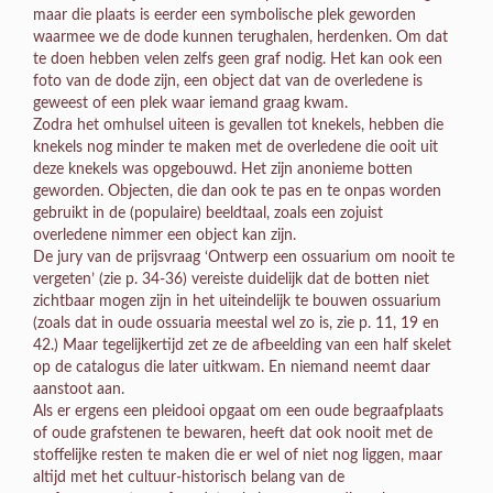
maar die plaats is eerder een symbolische plek geworden
waarmee we de dode kunnen terughalen, herdenken. Om dat
te doen hebben velen zelfs geen graf nodig. Het kan ook een
foto van de dode zijn, een object dat van de overledene is
geweest of een plek waar iemand graag kwam.
Zodra het omhulsel uiteen is gevallen tot knekels, hebben die
knekels nog minder te maken met de overledene die ooit uit
deze knekels was opgebouwd. Het zijn anonieme botten
geworden. Objecten, die dan ook te pas en te onpas worden
gebruikt in de (populaire) beeldtaal, zoals een zojuist
overledene nimmer een object kan zijn.
De jury van de prijsvraag ‘Ontwerp een ossuarium om nooit te
vergeten’ (zie p. 34-36) vereiste duidelijk dat de botten niet
zichtbaar mogen zijn in het uiteindelijk te bouwen ossuarium
(zoals dat in oude ossuaria meestal wel zo is, zie p. 11, 19 en
42.) Maar tegelijkertijd zet ze de afbeelding van een half skelet
op de catalogus die later uitkwam. En niemand neemt daar
aanstoot aan.
Als er ergens een pleidooi opgaat om een oude begraafplaats
of oude grafstenen te bewaren, heeft dat ook nooit met de
stoffelijke resten te maken die er wel of niet nog liggen, maar
altijd met het cultuur-historisch belang van de