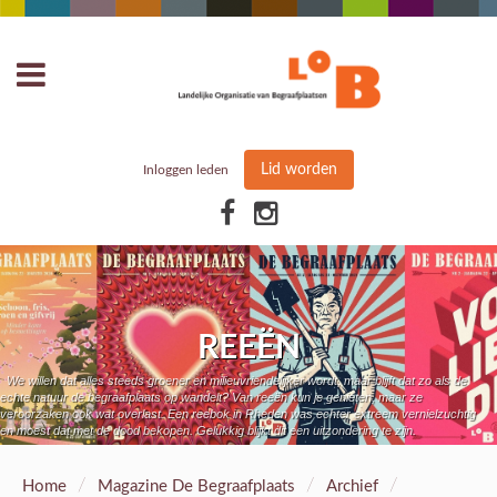
Lid worden
Inloggen leden
REEËN
We willen dat alles steeds groener en milieuvriendelijker wordt, maar blijft dat zo als de
echte natuur de begraafplaats op wandelt? Van reeën kun je genieten, maar ze
veroorzaken ook wat overlast. Een reebok in Rheden was echter extreem vernielzuchtig
en moest dat met de dood bekopen. Gelukkig blijkt dit een uitzondering te zijn.
/
/
/
Home
Magazine De Begraafplaats
Archief