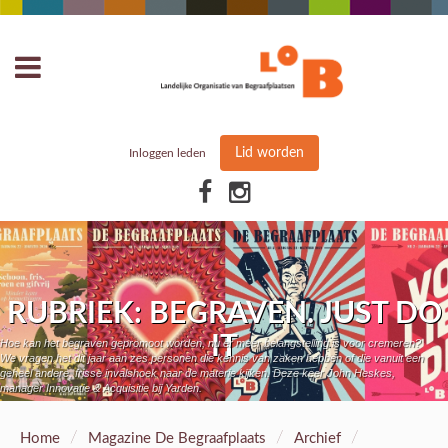
Lid worden
Inloggen leden
RUBRIEK: BEGRAVEN. JUST DO
IT
Hoe kan het begraven gepromoot worden, nu er meer belangstelling is voor cremeren?
We vragen het dit jaar aan zes personen die kennis van zaken hebben of die vanuit een
geheel andere, frisse invalshoek naar de materie kijken. Deze keer John Heskes,
manager Innovatie & Acquisitie bij Yarden.
/
/
/
Home
Magazine De Begraafplaats
Archief