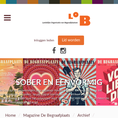
Lid worden
Inloggen leden
SOBER EN EENVORMIG
In Oss ligt de gemeentelijke begraafplaats Hoogen Heuvel. De begraafplaats telt
oorspronkelijk 17 velden, op elk veld is één bepaalde grafsteen verplicht. De
begraafplaats en de aula zijn ontworpen door Jan de Jong, een ‘vergeten’ architect die
steeds meer waardering krijgt.
/
/
/
Home
Magazine De Begraafplaats
Archief