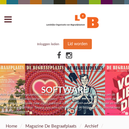
Lid worden
Inloggen leden
SOFTWARE
Acht automatiseringspakketten hield de gemeente Purmerend onder de loep om de
begraafplaatsadministratie te vernieuwen. "Dat kunnen we zelf beter", oordeelde de
gemeente en knutselde haar eigen pakket in elkaar. Zonder overbodige ballast en mét de
broncode in eigen hand. Tevens een overzicht van voor de begraafplaats beschikbare
softwarepakketten.
/
/
/
Home
Magazine De Begraafplaats
Archief