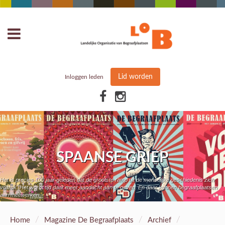
Lid worden
Inloggen leden
SPAANSE GRIEP
Het is precies 100 jaar geleden dat de grootste ramp uit de menselijke geschiedenis zich
voltrok. Het wordt tijd daar meer aandacht aan te geven. En daar kunnen begraafplaatsen
aan meewerken.
/
/
/
Home
Magazine De Begraafplaats
Archief