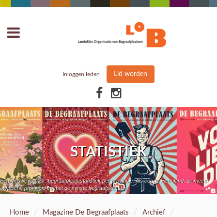
Lid worden
Inloggen leden
STATISTIEK
Een nieuwe rubriek: begraafplaatsstatistiek per provincie. Als eerste Flevoland, de meest
atypische provincie en met de minste begraafplaatsen.
/
/
/
Home
Magazine De Begraafplaats
Archief