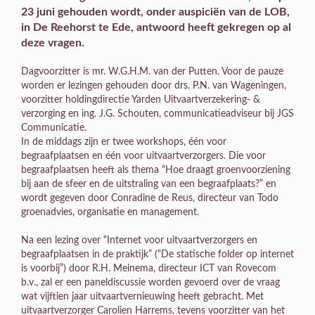
23 juni gehouden wordt, onder auspiciën van de LOB,
in De Reehorst te Ede, antwoord heeft gekregen op al
deze vragen.
Dagvoorzitter is mr. W.G.H.M. van der Putten. Voor de pauze
worden er lezingen gehouden door drs. P.N. van Wageningen,
voorzitter holdingdirectie Yarden Uitvaartverzekering- &
verzorging en ing. J.G. Schouten, communicatieadviseur bij JGS
Communicatie.
In de middags zijn er twee workshops, één voor
begraafplaatsen en één voor uitvaartverzorgers. Die voor
begraafplaatsen heeft als thema “Hoe draagt groenvoorziening
bij aan de sfeer en de uitstraling van een begraafplaats?” en
wordt gegeven door Conradine de Reus, directeur van Todo
groenadvies, organisatie en management.
Na een lezing over “Internet voor uitvaartverzorgers en
begraafplaatsen in de praktijk” (“De statische folder op internet
is voorbij”) door R.H. Meinema, directeur ICT van Rovecom
b.v., zal er een paneldiscussie worden gevoerd over de vraag
wat vijftien jaar uitvaartvernieuwing heeft gebracht. Met
uitvaartverzorger Carolien Harrems, tevens voorzitter van het