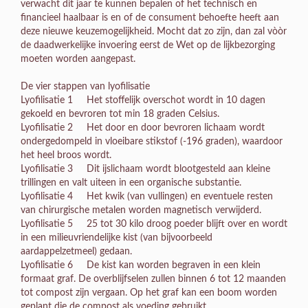
verwacht dit jaar te kunnen bepalen of het technisch en
financieel haalbaar is en of de consument behoefte heeft aan
deze nieuwe keuzemogelijkheid. Mocht dat zo zijn, dan zal vòòr
de daadwerkelijke invoering eerst de Wet op de lijkbezorging
moeten worden aangepast.
De vier stappen van lyofilisatie
Lyofilisatie 1 Het stoffelijk overschot wordt in 10 dagen
gekoeld en bevroren tot min 18 graden Celsius.
Lyofilisatie 2 Het door en door bevroren lichaam wordt
ondergedompeld in vloeibare stikstof (-196 graden), waardoor
het heel broos wordt.
Lyofilisatie 3 Dit ijslichaam wordt blootgesteld aan kleine
trillingen en valt uiteen in een organische substantie.
Lyofilisatie 4 Het kwik (van vullingen) en eventuele resten
van chirurgische metalen worden magnetisch verwijderd.
Lyofilisatie 5 25 tot 30 kilo droog poeder blijft over en wordt
in een milieuvriendelijke kist (van bijvoorbeeld
aardappelzetmeel) gedaan.
Lyofilisatie 6 De kist kan worden begraven in een klein
formaat graf. De overblijfselen zullen binnen 6 tot 12 maanden
tot compost zijn vergaan. Op het graf kan een boom worden
geplant die de compost als voeding gebruikt.