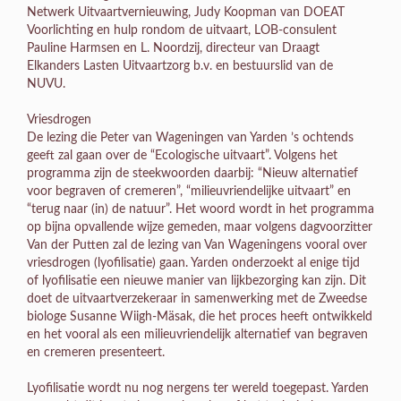
Netwerk Uitvaartvernieuwing, Judy Koopman van DOEAT
Voorlichting en hulp rondom de uitvaart, LOB-consulent
Pauline Harmsen en L. Noordzij, directeur van Draagt
Elkanders Lasten Uitvaartzorg b.v. en bestuurslid van de
NUVU.
Vriesdrogen
De lezing die Peter van Wageningen van Yarden ’s ochtends
geeft zal gaan over de “Ecologische uitvaart”. Volgens het
programma zijn de steekwoorden daarbij: “Nieuw alternatief
voor begraven of cremeren”, “milieuvriendelijke uitvaart” en
“terug naar (in) de natuur”. Het woord wordt in het programma
op bijna opvallende wijze gemeden, maar volgens dagvoorzitter
Van der Putten zal de lezing van Van Wageningens vooral over
vriesdrogen (lyofilisatie) gaan. Yarden onderzoekt al enige tijd
of lyofilisatie een nieuwe manier van lijkbezorging kan zijn. Dit
doet de uitvaartverzekeraar in samenwerking met de Zweedse
biologe Susanne Wiigh-Mäsak, die het proces heeft ontwikkeld
en het vooral als een milieuvriendelijk alternatief van begraven
en cremeren presenteert.
Lyofilisatie wordt nu nog nergens ter wereld toegepast. Yarden