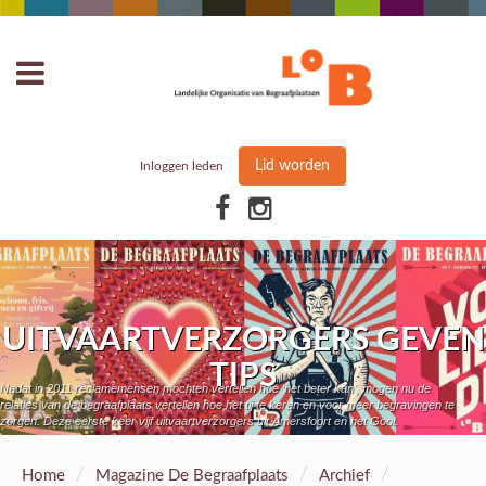
Lid worden
Inloggen leden
UITVAARTVERZORGERS GEVEN
TIPS
Nadat in 2011 reclamemensen mochten vertellen hoe ‘het beter kan’, mogen nu de
relaties van de begraafplaats vertellen hoe het tij te keren en voor meer begravingen te
zorgen. Deze eerste keer vijf uitvaartverzorgers uit Amersfoort en het Gooi.
/
/
/
Home
Magazine De Begraafplaats
Archief