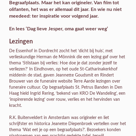
Begraafplaats. Maar het kan origineler. Van film tot
olifanten, het was er allemaal dit jaar. En wie nu niet
meedeed: ter inspiratie voor volgend jaar.
En lees ‘Dag lieve Jesper, oma gaat weer weg’
Lezingen
De Essenhof in Dordrecht zocht het ‘dicht bij huis’, met
verlieskundige Herman de Mönnink die een lezing gaf over het
thema ‘Stilstaan bij verlies: Hoe doe je dat zonder jezelf te
verliezen?’ In Eindhoven, op het oude St-Catharinakerkhof
middenin de stad, gaven Jeannette Goudsmit en Rindert
Brouwer van de funeraire website Terre Aarde lezingen over
funeraire cultuur. Op begraafplaats St. Petrus Banden in Den
Haag hield Ingrid Rering, ‘bekend van KRO De Wandeling’, een
‘inspirerende lezing’ over rouw, verlies en het hervinden van
kracht.
R.K. Buitenveldert in Amsterdam was origineler en liet
schrijfster en historica Jeanette Diepenbroek vertellen over het
thema ‘Wat eet je op een begraafplaats?’. Bezoekers konden
plaatsnemen aan een prachtig gedekte tafel, terwijl