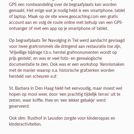
GPS een rondwandeling over de begraafplaats kan worden
gemaakt. Het enige wat je nodig hebt is een smartphone, tablet
of laptop. Maak op de site www.geocaching.com een gratis
account aan en volg de route online met behulp van een GPS-
ontvanger of met een app op je smartphone of tablet.
Op begraafplaats Ter Navolging in Tiel werd aandacht gevraagd
voor twee graftrommels die dringend aan restauratie toe zijn,
‘Vrijwillige bijdrage t.b.v. herstel grafmonumenten wordt op
prijs gesteld’, en was er veel foto- en genealogische
documentatie te zien. Ook was er een workshop ‘Kennismaken
met de manier waarop o.a. historische grafzerken worden
hersteld van scheuren e.d.’
St. Barbara in Den Haag hield het eenvoudig, maar moest wel
hopen op mooi weer, door ‘een prachtig tijdelijk terras’ uit te
zetten, waar koffie, thee en ‘een lekker gebakje’ werd
geserveerd.
Ook slim: Rusthof in Leusden zorgde voor kinderoppas en
kinderactiviteiten.