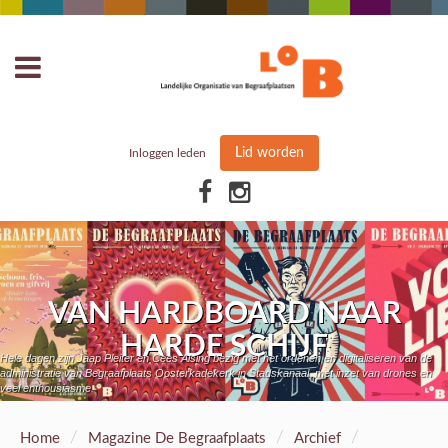
Lid worden
Inloggen leden
VAN HARDBOARD NAAR
HARDE SCHIJF
Hele dagen zijn Jaap Pleiter en Cees Aising bezig met het ordenen en digitaliseren van de
administratie van Begraafplaats Oosterkadekerk in Stadskanaal, met inzet van drones en
veel enthousiasme.
/
/
/
Home
Magazine De Begraafplaats
Archief