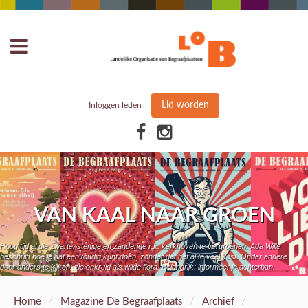
Lid worden
Inloggen leden
VAN KAAL NAAR GROEN
Hoog tijd al die zwarte, stenige en zanderige r.k. kerkhoven te vergroenen. Ada Wille
beschrijft hoe je dat eenvoudig kunt doen, zonder dat het al te veel kost. Onder andere
door anders te kijken: zie onkruid als wilde flora. Belangrijk: informeer je achterban.
/
/
/
Home
Magazine De Begraafplaats
Archief