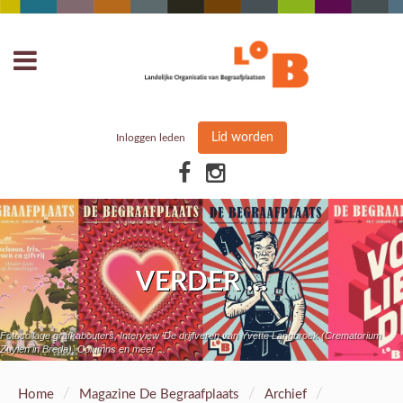
Lid worden
Inloggen leden
VERDER …
Fotocollage grafkabouters, Interview 'De drijfveren van Yvette Langbroek (Crematorium
Zuylen in Breda), Columns en meer ...
/
/
/
Home
Magazine De Begraafplaats
Archief