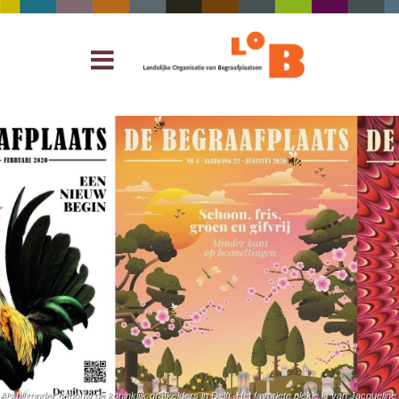
Als bijzonder gebouw de koninklijk grafkelders in Delft. Het favoriete plekje is van Jacque