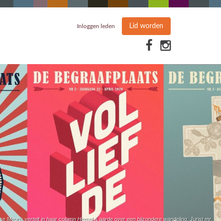
Lid worden
Inloggen leden
ise Meuris vertelt in haar column Hemel & aarde over een bijzondere wandeling. Jurist mr.