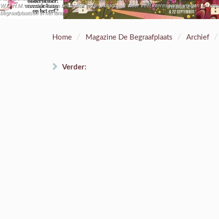
W.G.H.M. van der Putten behandelt in zijn Vraagbaak weer veel interessante vragen en antw
begraafplaatsen in het land.
/
/
/
Home
Magazine De Begraafplaats
Archief
Verder: