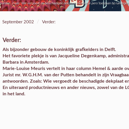
oorden. Zoals: Wie vergoedt de beschadigde dekplaat en moet je pers toestaan bij ruiminge
/
September 2002
Verder:
Verder:
Als
bijzonder gebouw
de koninklijk grafkelders in Delft.
Het
favoriete plekje
is van Jacqueline Degenkamp, administra
Barbara in Amsterdam.
Marie-Louise Meuris vertelt in haar
column
Hemel & aarde ove
Jurist mr. W.G.H.M. van der Putten behandelt in zijn
Vraagbaa
antwoorden. Zoals: Wie vergoedt de beschadigde dekplaat en 
En uiteraard
productnieuws en ander nieuws
, zowel van de L
in het land.