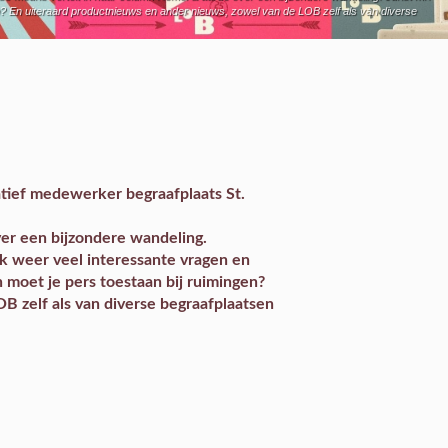
n? En uiteraard productnieuws en ander nieuws, zowel van de LOB zelf als van diverse
tief medewerker begraafplaats St.
r een bijzondere wandeling.
k
weer veel interessante vragen en
moet je pers toestaan bij ruimingen?
OB zelf als van diverse begraafplaatsen