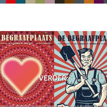
VERDER:
line Degenkamp, administratief medewerker begraafplaats St. Barbara in Amsterdam. Marie-Lou