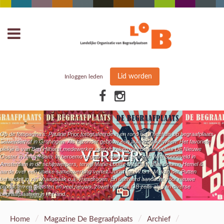
Lid worden
Inloggen leden
Op de fotopagina's: Pauline Prior fotografeerde in en rond het Theehuis op begraafplaats
Selwerderhof in Groningen. Als bijzonder gebouw een aula in Valkenveen. Het favoriete
plekje is van Bert Hilhorst,medewerker interne zaken van Begraafplaats De Nieuwe
VERDER:
Ooster in Amsterdam. In beroemd begraven staat het graf van Wim Sonneveld in
Amsterdam in de schijnwerpers, terwijl Marie-Louise Meuris in haar column Hemel &
aarde over een unieke samenwerking vertelt. Jurist mr. W.G.H.M. van der Putten
behandelt in zijn Vraagbaak o.a. vriesdrogen. En uiteraard aandacht voor nieuwe
producten en diensten en veel nieuws, zowel van de LOB zelfs als van diverse
begraafplaatsen in het land.
/
/
/
Home
Magazine De Begraafplaats
Archief