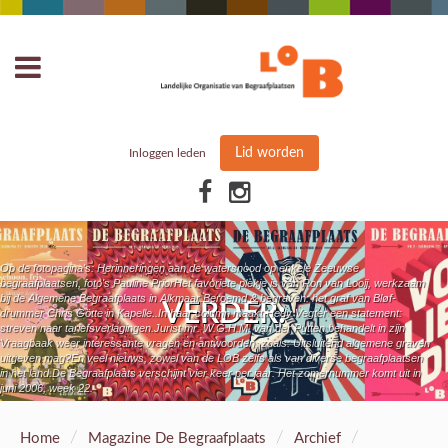
Lid worden
Inloggen leden
Op de fotopagina's: Herinneringen aan de watersnood op enkele Zeeuwse
begraafplaatsen, foto's Pauline PriorHet favoriete plekje is van Ron van Looij, werkzaam
bij de Algemene Begraafplaats in Alkmaar.Beroemd & begraven: het graf van Bløf-
VERDER:
drummer Chris Götte in Kapelle..In haar column maakt Hedy Vegter een statement:
streven naar tariefsverlagingen.Jurist mr. W.G.H.M. van der Putten behandelt in zijn
Vraagbaak weer interessante vragen en antwoorden, zoals: Uitsluitend algemene graven
uitgeven mag?En veel nieuws, zowel van de LOB zelfs als van diverse begraafplaatsen
in het land.De Begraafplaats verschijnt vier keer per jaar. Het zomernummer komt uit in
juni 2006, week 22.
/
/
/
Home
Magazine De Begraafplaats
Archief