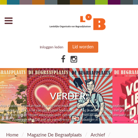
Lid worden
Inloggen leden
VERDER:
Anja Krabben vertelt in haar column over miskleunen aan het graf. In zijn Vraagbaak
behandelt mr. W.G.H.M van der Putten boomwortels, mag je achterstevoren het graf in?
en een los deksel. Verder informatie over nieuwe producten en diensten en uiteraard veel
nieuws, zowel van de LOB zelf als van diverse begraafplaatsen in het land.
/
/
/
Home
Magazine De Begraafplaats
Archief