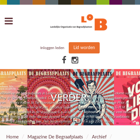
Lid worden
Inloggen leden
Wonen op de begraafplaats in Leiden.Weten te sterven: verfraai het leven! Column van
VERDER:
Roy de Beunje: Grafrustcodicil. Column van Wim van Midwoud.Het begraafplaatsgevoel
van… Henry Keizer.In Ter Navolging: De Nieuwsbrief. Tekst en foto’s Pauline Prior.In
Beroemd begraven het graf van Jacobus Spijker, autofabrikant.Jurist mr. W.G.H.M. van
der Putten behandelt in de Vraagbaak o.a. vragen over algemene graven.En veel nieuws,
zowel van de LOB zelfs als van diverse begraafplaatsen in het land. De Begraafplaats
verschijnt zes keer per jaar. Het derde nummer komt uit in juni 2009, week
/
/
/
Home
Magazine De Begraafplaats
Archief