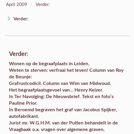
/
April 2009
Verder:
Verder:
Verder:
Wonen op de begraafplaats
in Leiden.
Weten te sterven: verfraai het leven!
Column
van Roy
de Beunje:
Grafrustcodicil.
Column
van Wim van Midwoud.
Het
begraafplaatsgevoel
van… Henry Keizer.
In
Ter Navolging
: De Nieuwsbrief. Tekst en foto’s
Pauline Prior.
In
Beroemd begraven
het graf van Jacobus Spijker,
autofabrikant.
Jurist mr. W.G.H.M. van der Putten behandelt in de
Vraagbaak
o.a. vragen over algemene graven.