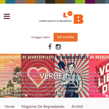
Lid worden
Inloggen leden
Wonen op de begraafplaats in Appelscha.De dood en het meisje. Column van Roy de
VERDER:
Beunje.Vrouwen. Wim van Midwoud in zijn column over het voordeel van vrouwen.Het
begraafplaatsgevoel van… Peter van Schaik.In Ter Navolging: de loopkoets.In Beroemd
begraven Betje Wolff en Aagje Deken in Scheveningen.Jurist mr. W.G.H.M. van der
Putten behandelt in de Vraagbaak vragen.En veel nieuws, zowel van de LOB zelfs als
van diverse begraafplaatsen in het land.De Begraafplaats verschijnt zes keer per jaar.
Het vijfde nummer komt uit in oktober 2009, week 40
/
/
/
Home
Magazine De Begraafplaats
Archief