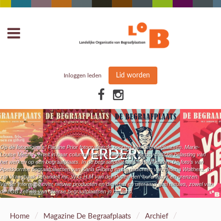
Lid worden
Inloggen leden
Op de fotopagina’s: Pauline Prior fotografeerde poorten van begraafplaatsen. Marie-
VERDER:
Louise Meuris vertelt in haar column Hemel & Aarde over de psychische belasting van
het werken op een begraafplaats. In de begraafplaats als inspiratiebron: De foto’s van
Apeldoornse begraafplaatsen van Karla Gilberg en de gedichten van Helena Wolthers. In
zijn Vraagbaak behandelt mr. W.G.H.M van der Putten een ‘burenruzie’ en grenzen.
Verder informatie over nieuwe producten en diensten en uiteraard veel nieuws, zowel van
de LOB zelf als van diverse begraafplaatsen in het land.
/
/
/
Home
Magazine De Begraafplaats
Archief