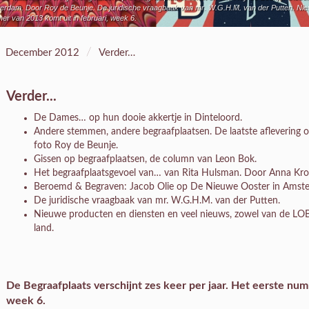
dam. Door Roy de Beunje. De juridische vraagbaak van mr. W.G.H.M. van der Putten. Nieuw
mer van 2013 komt uit in februari, week 6.
/
December 2012
Verder…
Verder...
De Dames… op hun dooie akkertje in Dinteloord.
Andere stemmen, andere begraafplaatsen. De laatste aflevering o
foto Roy de Beunje.
Gissen op begraafplaatsen, de column van Leon Bok.
Het begraafplaatsgevoel van… van Rita Hulsman. Door Anna Kro
Beroemd & Begraven: Jacob Olie op De Nieuwe Ooster in Amste
De juridische vraagbaak van mr. W.G.H.M. van der Putten.
Nieuwe producten en diensten en veel nieuws, zowel van de LOB z
land.
De Begraafplaats verschijnt zes keer per jaar. Het eerste num
week 6.