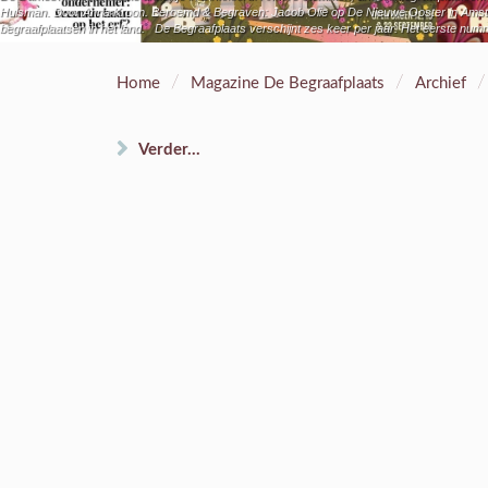
Hulsman. Door Anna Kroon. Beroemd & Begraven: Jacob Olie op De Nieuwe Ooster in Amster
begraafplaatsen in het land. De Begraafplaats verschijnt zes keer per jaar. Het eerste num
/
/
/
Home
Magazine De Begraafplaats
Archief
Verder...