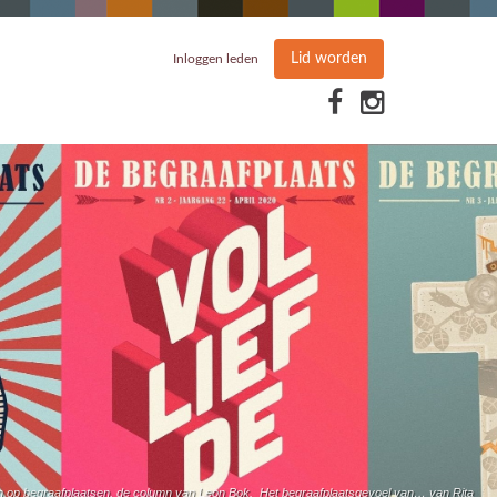
Lid worden
Inloggen leden
sen op begraafplaatsen, de column van Leon Bok. Het begraafplaatsgevoel van… van Rita