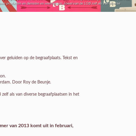
e producten en diensten en veel nieuws, zowel van de LOB zelf als van diverse
ver geluiden op de begraafplaats. Tekst en
on.
rdam. Door Roy de Beunje.
elf als van diverse begraafplaatsen in het
mer van 2013 komt uit in februari,