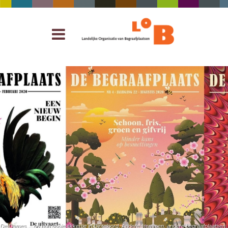
De Dames… op hun dooie akkertje in Dinteloord. Andere stemmen, andere begraafplaatsen. D