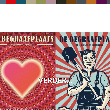
VERDER…
e laatste aflevering over geluiden op de begraafplaats. Tekst en foto Roy de Beunje. Gis