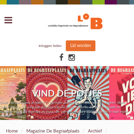
Lid worden
Inloggen leden
VIND DE POTJES
Geld! Valt dat ergens te halen? Er zijn meer potjes dan je misschien zou denken. Marie-
Louise Meuris, tot vorig jaar directeur van De Nieuwe Ooster, werd door schade en
schande wijzer. Zij deelt tips en trucs, die 'van onschatbare waarde' bleken in haar eigen
praktijk.
/
/
/
Home
Magazine De Begraafplaats
Archief