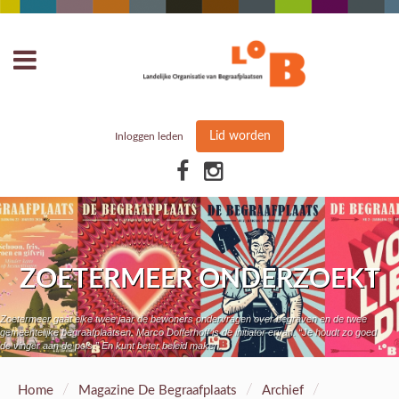
Lid worden
Inloggen leden
ZOETERMEER ONDERZOEKT
Zoetermeer gaat elke twee jaar de bewoners ondervragen over begraven en de twee
gemeentelijke begraafplaatsen. Marco Dofferhoff is de initiator ervan. “Je houdt zo goed
de vinger aan de pols.” En kunt beter beleid maken.
/
/
/
Home
Magazine De Begraafplaats
Archief