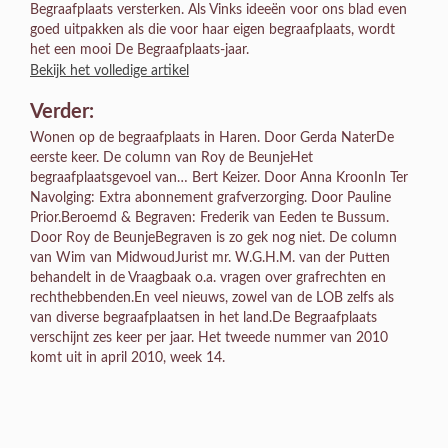
Begraafplaats versterken. Als Vinks ideeën voor ons blad even
goed uitpakken als die voor haar eigen begraafplaats, wordt
het een mooi De Begraafplaats-jaar.
Bekijk het volledige artikel
Verder:
Wonen op de begraafplaats in Haren. Door Gerda NaterDe
eerste keer. De column van Roy de BeunjeHet
begraafplaatsgevoel van… Bert Keizer. Door Anna KroonIn Ter
Navolging: Extra abonnement grafverzorging. Door Pauline
Prior.Beroemd & Begraven: Frederik van Eeden te Bussum.
Door Roy de BeunjeBegraven is zo gek nog niet. De column
van Wim van MidwoudJurist mr. W.G.H.M. van der Putten
behandelt in de Vraagbaak o.a. vragen over grafrechten en
rechthebbenden.En veel nieuws, zowel van de LOB zelfs als
van diverse begraafplaatsen in het land.De Begraafplaats
verschijnt zes keer per jaar. Het tweede nummer van 2010
komt uit in april 2010, week 14.