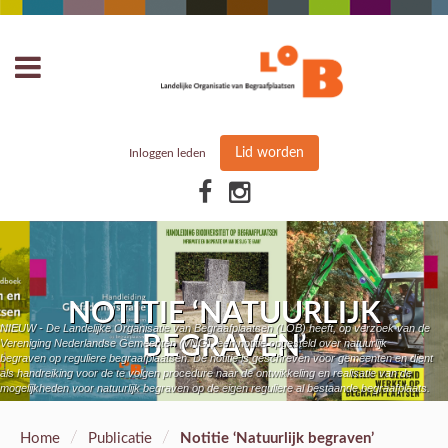
Lid worden
Inloggen leden
NOTITIE ‘NATUURLIJK
NIEUW - De Landelijke Organisatie van Begraafplaatsen (LOB) heeft, op verzoek van de
BEGRAVEN’
Vereniging Nederlandse Gemeenten (VNG), een notitie opgesteld over natuurlijk
begraven op reguliere begraafplaatsen. De notitie is geschreven voor gemeenten en dient
als handreiking voor de te volgen procedure naar de ontwikkeling en realisatie van de
mogelijkheden voor natuurlijk begraven op de eigen reguliere al bestaande begraafplaats.
/
/
Home
Publicatie
Notitie ‘Natuurlijk begraven’