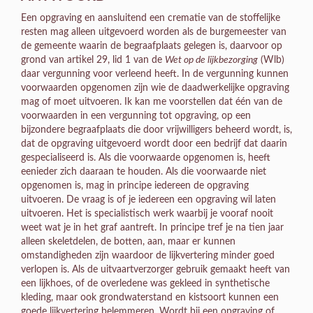
Een opgraving en aansluitend een crematie van de stoffelijke
resten mag alleen uitgevoerd worden als de burgemeester van
de gemeente waarin de begraafplaats gelegen is, daarvoor op
grond van artikel 29, lid 1 van de
Wet op de lijkbezorging
(Wlb)
daar vergunning voor verleend heeft. In de vergunning kunnen
voorwaarden opgenomen zijn wie de daadwerkelijke opgraving
mag of moet uitvoeren. Ik kan me voorstellen dat één van de
voorwaarden in een vergunning tot opgraving, op een
bijzondere begraafplaats die door vrijwilligers beheerd wordt, is,
dat de opgraving uitgevoerd wordt door een bedrijf dat daarin
gespecialiseerd is. Als die voorwaarde opgenomen is, heeft
eenieder zich daaraan te houden. Als die voorwaarde niet
opgenomen is, mag in principe iedereen de opgraving
uitvoeren. De vraag is of je iedereen een opgraving wil laten
uitvoeren. Het is specialistisch werk waarbij je vooraf nooit
weet wat je in het graf aantreft. In principe tref je na tien jaar
alleen skeletdelen, de botten, aan, maar er kunnen
omstandigheden zijn waardoor de lijkvertering minder goed
verlopen is. Als de uitvaartverzorger gebruik gemaakt heeft van
een lijkhoes, of de overledene was gekleed in synthetische
kleding, maar ook grondwaterstand en kistsoort kunnen een
goede lijkvertering belemmeren. Wordt bij een opgraving of