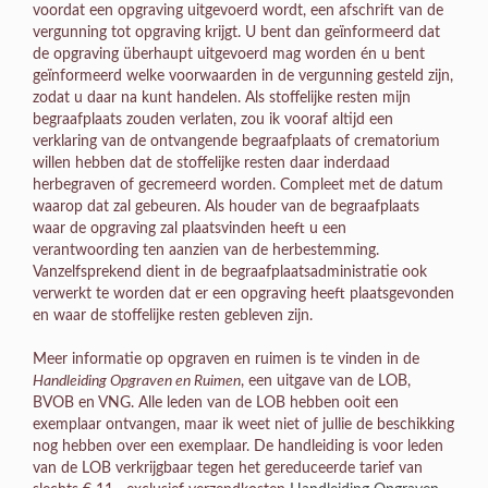
voordat een opgraving uitgevoerd wordt, een afschrift van de
vergunning tot opgraving krijgt. U bent dan geïnformeerd dat
de opgraving überhaupt uitgevoerd mag worden én u bent
geïnformeerd welke voorwaarden in de vergunning gesteld zijn,
zodat u daar na kunt handelen. Als stoffelijke resten mijn
begraafplaats zouden verlaten, zou ik vooraf altijd een
verklaring van de ontvangende begraafplaats of crematorium
willen hebben dat de stoffelijke resten daar inderdaad
herbegraven of gecremeerd worden. Compleet met de datum
waarop dat zal gebeuren. Als houder van de begraafplaats
waar de opgraving zal plaatsvinden heeft u een
verantwoording ten aanzien van de herbestemming.
Vanzelfsprekend dient in de begraafplaatsadministratie ook
verwerkt te worden dat er een opgraving heeft plaatsgevonden
en waar de stoffelijke resten gebleven zijn.
Meer informatie op opgraven en ruimen is te vinden in de
Handleiding Opgraven en Ruimen
, een uitgave van de LOB,
BVOB en VNG. Alle leden van de LOB hebben ooit een
exemplaar ontvangen, maar ik weet niet of jullie de beschikking
nog hebben over een exemplaar. De handleiding is voor leden
van de LOB verkrijgbaar tegen het gereduceerde tarief van