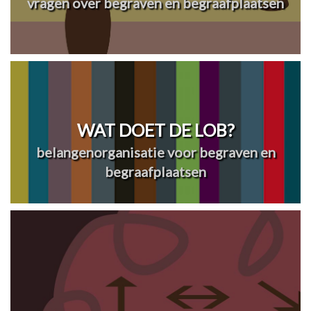
vragen over begraven en begraafplaatsen
WAT DOET DE LOB?
belangenorganisatie voor begraven en
begraafplaatsen