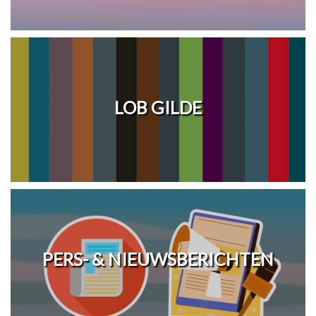
LOB GILDE
PERS- & NIEUWSBERICHTEN