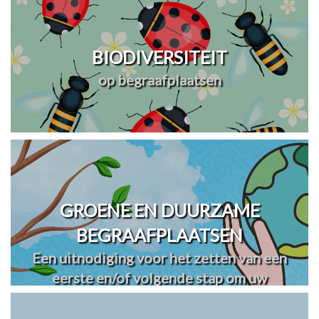
BIODIVERSITEIT
op begraafplaatsen
GROENE EN DUURZAME
BEGRAAFPLAATSEN
Een uitnodiging voor het zetten van een
eerste en/of volgende stap om uw
begraafplaats(en) te vergroenen en
verduurzamen