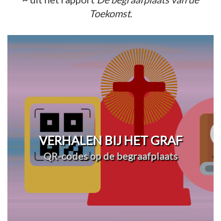
Toekomst
.
VERHALEN BIJ HET GRAF
QR-codes op de begraafplaats