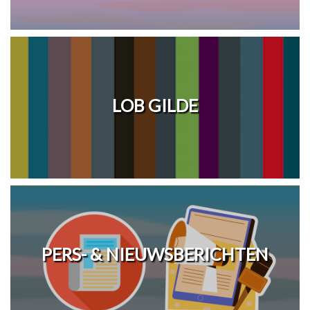
LOB GILDE
PERS- & NIEUWSBERICHTEN