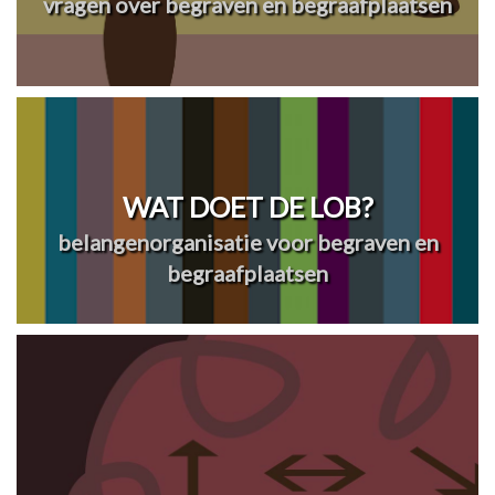
vragen over begraven en begraafplaatsen
WAT DOET DE LOB?
belangenorganisatie voor begraven en
begraafplaatsen