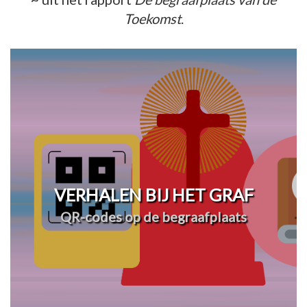
Toekomst
.
VERHALEN BIJ HET GRAF
QR-codes op de begraafplaats