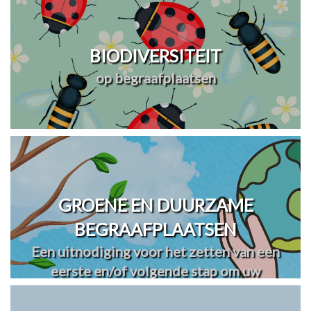
BIODIVERSITEIT
op begraafplaatsen
GROENE EN DUURZAME
BEGRAAFPLAATSEN
Een uitnodiging voor het zetten van een
eerste en/of volgende stap om uw
begraafplaats(en) te vergroenen en
verduurzamen