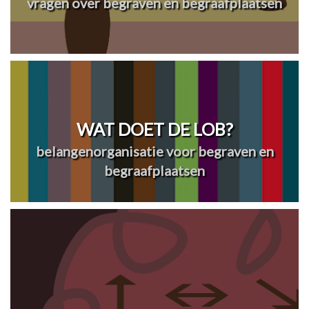
vragen over begraven en begraafplaatsen
WAT DOET DE LOB?
belangenorganisatie voor begraven en
begraafplaatsen