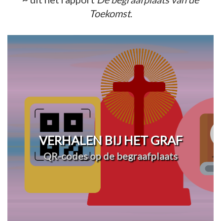
Toekomst
.
VERHALEN BIJ HET GRAF
QR-codes op de begraafplaats