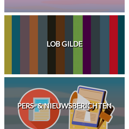
LOB GILDE
PERS- & NIEUWSBERICHTEN