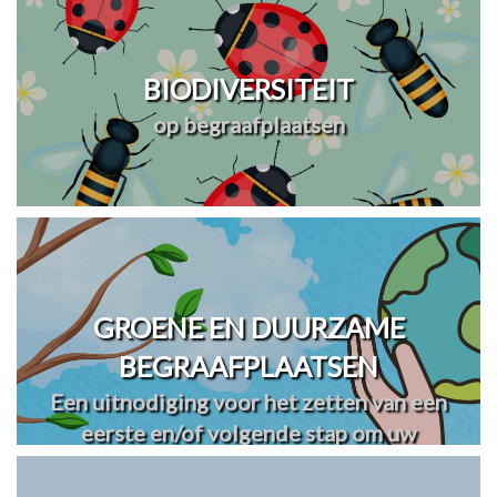
BIODIVERSITEIT
op begraafplaatsen
GROENE EN DUURZAME
BEGRAAFPLAATSEN
Een uitnodiging voor het zetten van een
eerste en/of volgende stap om uw
begraafplaats(en) te vergroenen en
verduurzamen