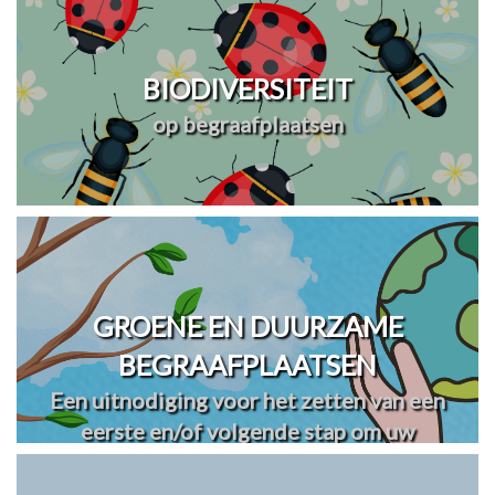
BIODIVERSITEIT
op begraafplaatsen
GROENE EN DUURZAME
BEGRAAFPLAATSEN
Een uitnodiging voor het zetten van een
eerste en/of volgende stap om uw
begraafplaats(en) te vergroenen en
verduurzamen