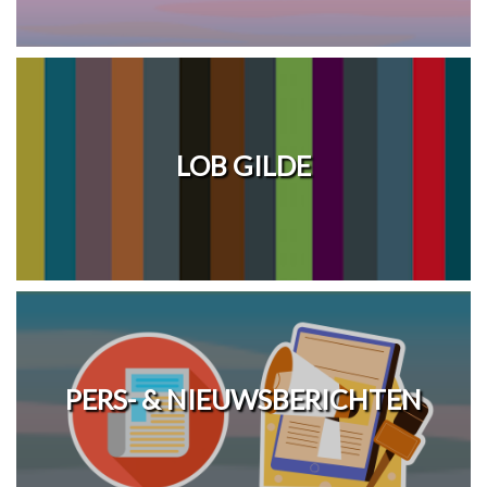
LOB GILDE
PERS- & NIEUWSBERICHTEN