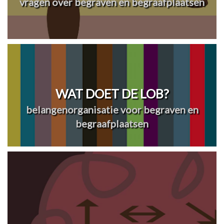
vragen over begraven en begraafplaatsen
WAT DOET DE LOB?
belangenorganisatie voor begraven en
begraafplaatsen