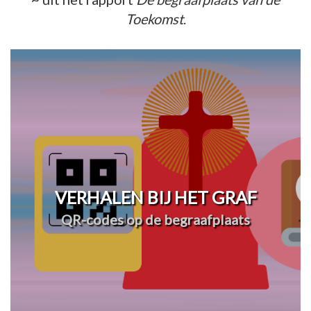
Toekomst
.
VERHALEN BIJ HET GRAF
QR-codes op de begraafplaats