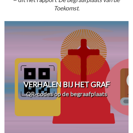
Toekomst
.
VERHALEN BIJ HET GRAF
QR-codes op de begraafplaats