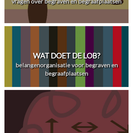
vragen over begraven en begraafplaatsen
WAT DOET DE LOB?
belangenorganisatie voor begraven en
begraafplaatsen