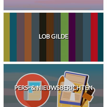
LOB GILDE
PERS- & NIEUWSBERICHTEN