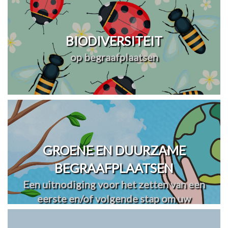
BIODIVERSITEIT
op begraafplaatsen
GROENE EN DUURZAME
BEGRAAFPLAATSEN
Een uitnodiging voor het zetten van een
eerste en/of volgende stap om uw
begraafplaats(en) te vergroenen en
verduurzamen