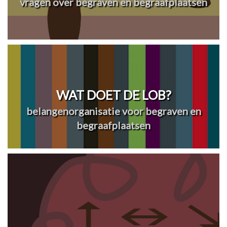
vragen over begraven en begraafplaatsen
WAT DOET DE LOB?
belangenorganisatie voor begraven en
begraafplaatsen