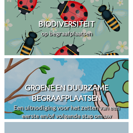
BIODIVERSITEIT
op begraafplaatsen
GROENE EN DUURZAME
BEGRAAFPLAATSEN
Een uitnodiging voor het zetten van een
eerste en/of volgende stap om uw
begraafplaats(en) te vergroenen en
verduurzamen