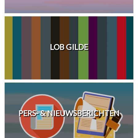
LOB GILDE
PERS- & NIEUWSBERICHTEN