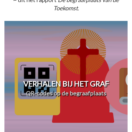
Toekomst
.
VERHALEN BIJ HET GRAF
QR-codes op de begraafplaats