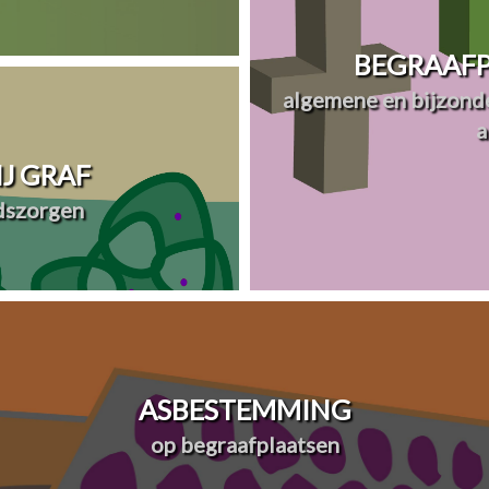
BEGRAAFP
algemene en bijzonde
a
J GRAF
dszorgen
ASBESTEMMING
op begraafplaatsen