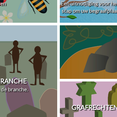
sen
Een uitnodiging voor he
stap om uw begraafplaa
 BRANCHE
 de branche.
GRAFRECHTEN