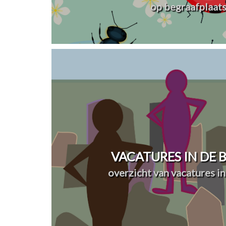
op begraafplaat
VACATURES IN DE
overzicht van vacatures in