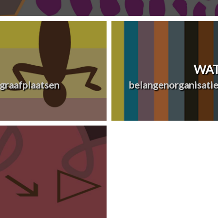
WAT
graafplaatsen
belangenorganisatie