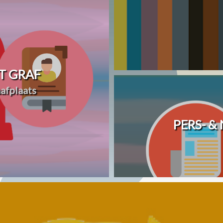
T GRAF
afplaats
PERS- &