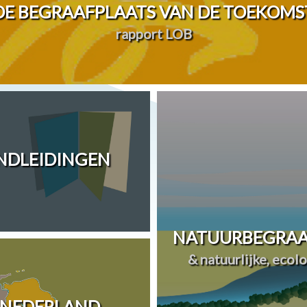
DE BEGRAAFPLAATS VAN DE TOEKOMS
rapport LOB
ANDLEIDINGEN
NATUURBEGRAA
& natuurlijke, ecol
 NEDERLAND