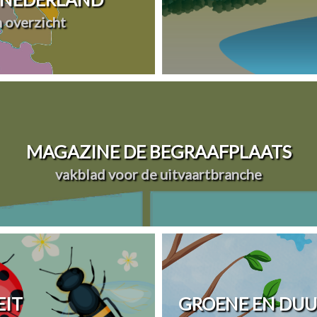
n overzicht
MAGAZINE DE BEGRAAFPLAATS
vakblad voor de uitvaartbranche
EIT
GROENE EN DU