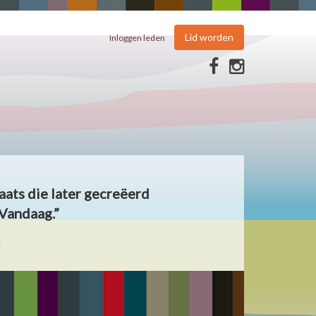
Lid worden
Inloggen leden
aats die later gecreëerd
Vandaag.”
.