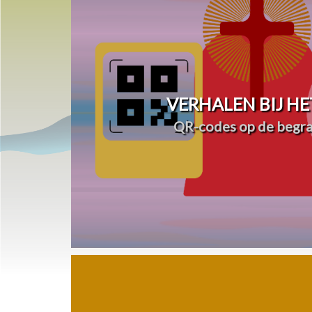
VERHALEN BIJ HE
QR-codes op de begra