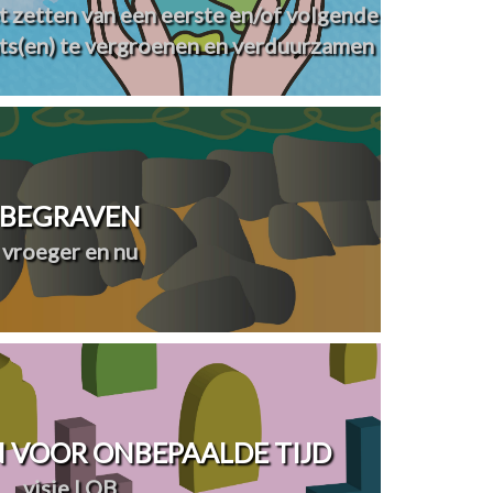
t zetten van een eerste en/of volgende
ts(en) te vergroenen en verduurzamen
BEGRAVEN
vroeger en nu
 VOOR ONBEPAALDE TIJD
visie LOB