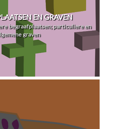
LAATSEN EN GRAVEN
re begraafplaatsen; particuliere en
lgemene graven