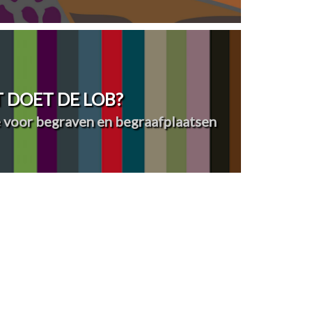
 DOET DE LOB?
 voor begraven en begraafplaatsen