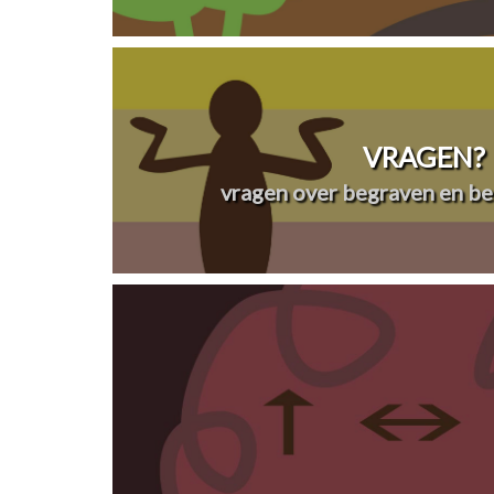
VRAGEN?
vragen over begraven en be